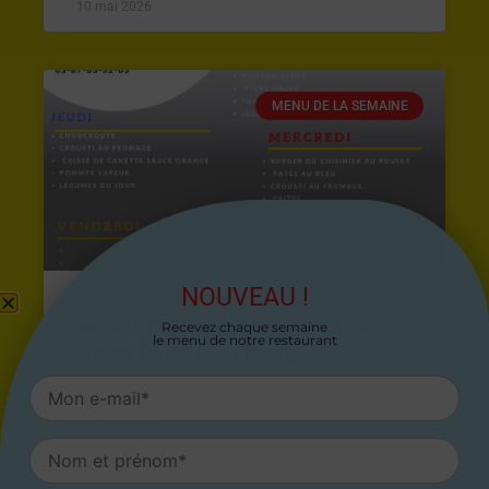
10 mai 2026
MENU DE LA SEMAINE
NOUVEAU !
MENU DU LUNDI 27 AVRIL AU
Recevez chaque semaine
le menu de notre restaurant
SAMEDI 02 MAI 2026
26 avril 2026