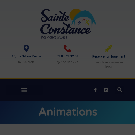
16, rue Gabriel Pierné
03.87.63.32.03
Réserver un logement
57000 Metz
6j/7 de 8h à 22h
Remplir un dossier en
ligne
Animations