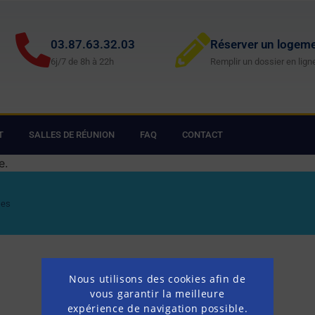
03.87.63.32.03
Réserver un logem
6j/7 de 8h à 22h
Remplir un dossier en lign
T
SALLES DE RÉUNION
FAQ
CONTACT
e.
les
Nous utilisons des cookies afin de
vous garantir la meilleure
expérience de navigation possible.