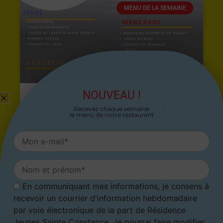
MENU DE LA SEMAINE
NOUVEAU !
MENU DU LUNDI 27 AVRIL AU
Recevez chaque semaine
le menu de notre restaurant
SAMEDI 02 MAI 2026
26 avril 2026
En communiquant mes informations, je consens à
ARTICLE PRÉCÉDENT
ARTICLE SUIVANT
recevoir un courrier d'information hebdomadaire
Menu du 21 septembre au 27 septembre 2020
Menu du 5 octobre au 11 octobre 2020
par voie électronique de la part de Résidence
Jeunes Sainte Constance. Je pourrai faire modifier