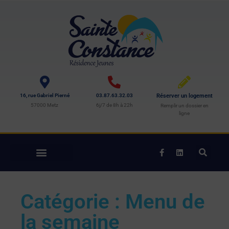
16, rue Gabriel Pierné
03.87.63.32.03
Réserver un logement
57000 Metz
6j/7 de 8h à 22h
Remplir un dossier en
ligne
Catégorie : Menu de
la semaine