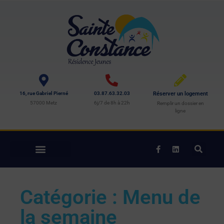
16, rue Gabriel Pierné
03.87.63.32.03
Réserver un logement
57000 Metz
6j/7 de 8h à 22h
Remplir un dossier en
ligne
Catégorie : Menu de
la semaine