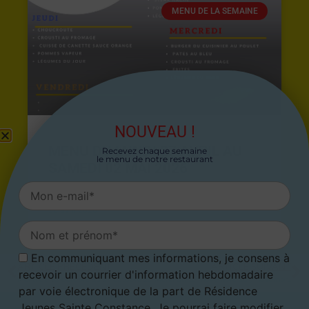
MENU DE LA SEMAINE
NOUVEAU !
MENU DU LUNDI 27 AVRIL AU
Recevez chaque semaine
le menu de notre restaurant
SAMEDI 02 MAI 2026
26 avril 2026
En communiquant mes informations, je consens à
ARTICLE PRÉCÉDENT
ARTICLE SUIVANT
recevoir un courrier d'information hebdomadaire
Menu du 18 octobre au 24 octobre 2021
Menu du 1er novembre au 7 novembre 2021
par voie électronique de la part de Résidence
Jeunes Sainte Constance. Je pourrai faire modifier