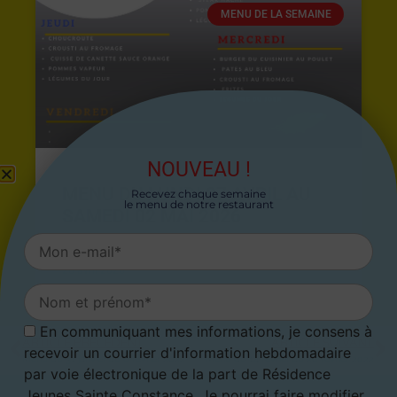
MENU DE LA SEMAINE
NOUVEAU !
MENU DU LUNDI 27 AVRIL AU
Recevez chaque semaine
le menu de notre restaurant
SAMEDI 02 MAI 2026
26 avril 2026
En communiquant mes informations, je consens à
ARTICLE PRÉCÉDENT
ARTICLE SUIVANT
recevoir un courrier d'information hebdomadaire
Menu du 31 janvier au 6 février 2022
Menu du 14 février au 20 février 2022
par voie électronique de la part de Résidence
Jeunes Sainte Constance. Je pourrai faire modifier