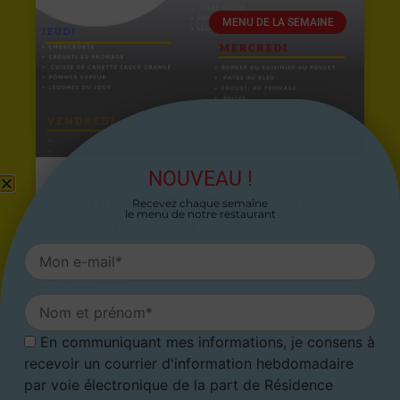
MENU DE LA SEMAINE
NOUVEAU !
MENU DU LUNDI 27 AVRIL AU
Recevez chaque semaine
le menu de notre restaurant
SAMEDI 02 MAI 2026
26 avril 2026
En communiquant mes informations, je consens à
ARTICLE PRÉCÉDENT
ARTICLE SUIVANT
recevoir un courrier d'information hebdomadaire
Brocante solidaire le samedi 14 mai 2022
Menu du 2 mai au 8 mai 2022
par voie électronique de la part de Résidence