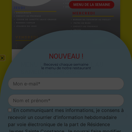
MENU DE LA SEMAINE
NOUVEAU !
MENU DU LUNDI 27 AVRIL AU
Recevez chaque semaine
le menu de notre restaurant
SAMEDI 02 MAI 2026
26 avril 2026
En communiquant mes informations, je consens à
ARTICLE PRÉCÉDENT
ARTICLE SUIVANT
recevoir un courrier d'information hebdomadaire
Menu du 2 mai au 8 mai 2022
Menu du 16 mai au 22 mai 2022
par voie électronique de la part de Résidence
Jeunes Sainte Constance. Je pourrai faire modifier