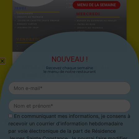
MENU DE LA SEMAINE
NOUVEAU !
MENU DU LUNDI 27 AVRIL AU
Recevez chaque semaine
le menu de notre restaurant
SAMEDI 02 MAI 2026
26 avril 2026
En communiquant mes informations, je consens à
ARTICLE PRÉCÉDENT
ARTICLE SUIVANT
recevoir un courrier d'information hebdomadaire
Menu du 16 mai au 22 mai 2022
Menu du 30 mai 2022 au 05 juin 2022
par voie électronique de la part de Résidence
Jeunes Sainte Constance. Je pourrai faire modifier