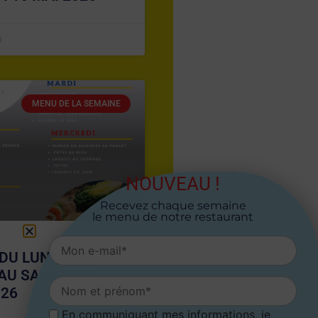
6
MENU DE LA SEMAINE
NOUVEAU !
Recevez chaque semaine
le menu de notre restaurant
DU LUNDI 27
 AU SAMEDI 02
026
En communiquant mes informations, je