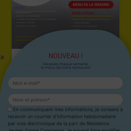
MENU DE LA SEMAINE
NOUVEAU !
MENU DU LUNDI 27 AVRIL AU
Recevez chaque semaine
le menu de notre restaurant
SAMEDI 02 MAI 2026
26 avril 2026
En communiquant mes informations, je consens à
ARTICLE PRÉCÉDENT
ARTICLE SUIVANT
recevoir un courrier d'information hebdomadaire
Menu du 15 août au 21 août 2022
Menu du 29 août au 4 septembre 2022
par voie électronique de la part de Résidence
Jeunes Sainte Constance. Je pourrai faire modifier