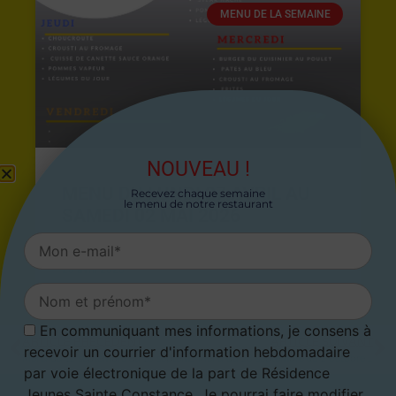
MENU DE LA SEMAINE
NOUVEAU !
MENU DU LUNDI 27 AVRIL AU
Recevez chaque semaine
le menu de notre restaurant
SAMEDI 02 MAI 2026
26 avril 2026
En communiquant mes informations, je consens à
ARTICLE PRÉCÉDENT
ARTICLE SUIVANT
recevoir un courrier d'information hebdomadaire
Menu du 12 septembre au 18 septembre 2022
Menu du 26 septembre au 2 octobre 2022
par voie électronique de la part de Résidence
Jeunes Sainte Constance. Je pourrai faire modifier