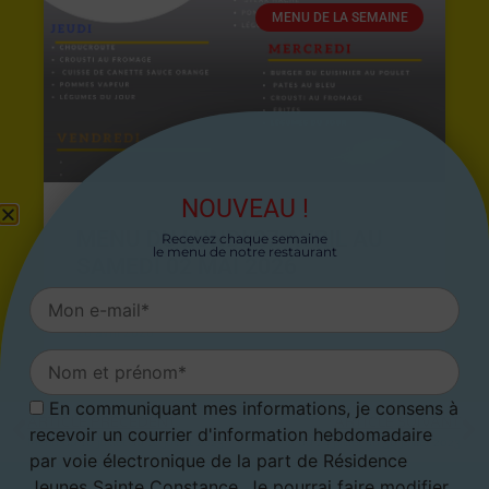
MENU DE LA SEMAINE
NOUVEAU !
MENU DU LUNDI 27 AVRIL AU
Recevez chaque semaine
le menu de notre restaurant
SAMEDI 02 MAI 2026
26 avril 2026
En communiquant mes informations, je consens à
ARTICLE PRÉCÉDENT
ARTICLE SUIVANT
recevoir un courrier d'information hebdomadaire
Menu du 10 juillet au 16 juillet 2023
Menu du 24 juillet au 30 juillet 2023
par voie électronique de la part de Résidence
Jeunes Sainte Constance. Je pourrai faire modifier