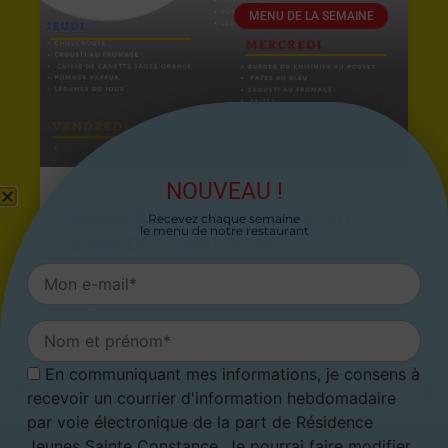
MENU DE LA SEMAINE
NOUVEAU !
MENU DU LUNDI 27 AVRIL AU
Recevez chaque semaine
le menu de notre restaurant
SAMEDI 02 MAI 2026
26 avril 2026
En communiquant mes informations, je consens à
ARTICLE PRÉCÉDENT
ARTICLE SUIVANT
recevoir un courrier d'information hebdomadaire
Menu du 01 avril au 07 avril 2024
Menu du 15 avril au 21 avril 2024
par voie électronique de la part de Résidence
Jeunes Sainte Constance. Je pourrai faire modifier