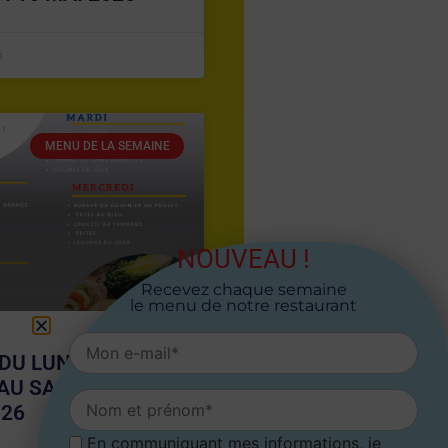
6
MENU DE LA SEMAINE
NOUVEAU !
Recevez chaque semaine
le menu de notre restaurant
DU LUNDI 27
 AU SAMEDI 02
026
En communiquant mes informations, je