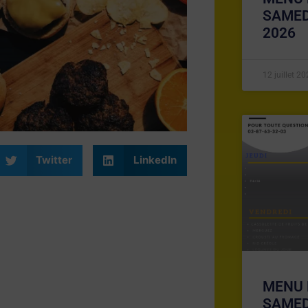
SAMED
2026
12 juillet 2
Twitter
LinkedIn
MENU 
SAMED