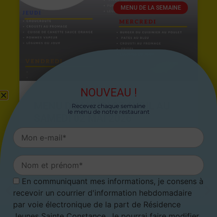
MENU DE LA SEMAINE
NOUVEAU !
MENU DU LUNDI 27 AVRIL AU
Recevez chaque semaine
le menu de notre restaurant
SAMEDI 02 MAI 2026
26 avril 2026
En communiquant mes informations, je consens à
ARTICLE PRÉCÉDENT
ARTICLE SUIVANT
recevoir un courrier d'information hebdomadaire
Menu du 4 juillet au 10 juillet 2022
Menu du 18 juillet au 24 juillet 2022
par voie électronique de la part de Résidence
Jeunes Sainte Constance. Je pourrai faire modifier