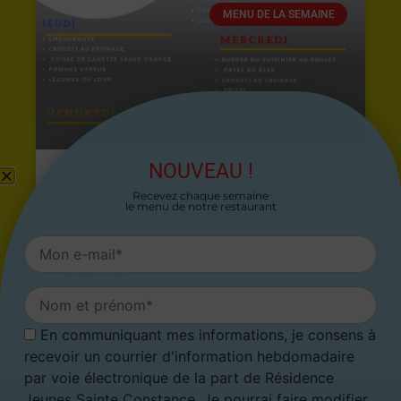
MENU DE LA SEMAINE
NOUVEAU !
MENU DU LUNDI 27 AVRIL AU
Recevez chaque semaine
le menu de notre restaurant
SAMEDI 02 MAI 2026
26 avril 2026
En communiquant mes informations, je consens à
ARTICLE PRÉCÉDENT
ARTICLE SUIVANT
recevoir un courrier d'information hebdomadaire
Menu du 11 juillet au 17 juillet 2022
Menu du 25 juillet au 31 juillet 2022
par voie électronique de la part de Résidence
Jeunes Sainte Constance. Je pourrai faire modifier