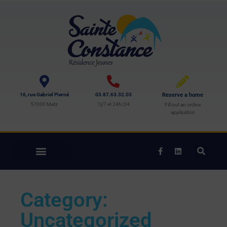
16, rue Gabriel Pierné
03.87.63.32.03
Reserve a home
57000 Metz
7j/7 et 24h/24
Fill out an online
application
Category:
Uncategorized